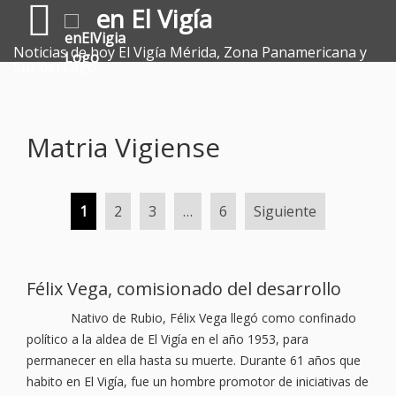
en El Vigía
Noticias de hoy El Vigía Mérida, Zona Panamericana y
Sur del Lago.
Matria Vigiense
Paginación
1
2
3
…
6
Siguiente
de
entradas
Félix Vega, comisionado del desarrollo
Nativo de Rubio, Félix Vega llegó como confinado
político a la aldea de El Vigía en el año 1953, para
permanecer en ella hasta su muerte. Durante 61 años que
habito en El Vigía, fue un hombre promotor de iniciativas de