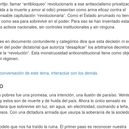
tijo: llamar “antibloqueo” revolucionario a ese antisocialismo privatiza
ida a la muerte y amor al odio) presentan como arma eficaz contra el
nsable capitulación “revolucionaria”. Como el Estado arruinado no tie
 y como sea para sobrevivir en el poder. Para eso se han inventado esta
 activos nacionales, sin controles institucionales y sin ninguna
es en documento contundente y categórico dice que esta decisión ni es
 del poder dictatorial que autoriza “desaplicar” los arbitrarios decreto
de la “revolución”. Esta monstruosidad anticonstitucional tiene como obj
el régimen.
 conversación de este tema, interactúe con los demás.
to
os pobres fue una promesa, una intención, una ilusión de paraíso. Veint
y estos son de muerte y de huida del país. Ahora lo único sensato es
ana que sobrevive sin luz, sin agua, sin electricidad, cocinando a leña,
ngresos. Con una dictadura armada que usurpa la soberanía de la socieda
odelo que nos ha traído la ruina. El primer paso es reconocer nuestra