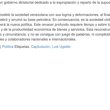
y un gobierno dictatorial dedicado a la expropiación y reparto de la supu
modeló la sociedad venezolana con sus logros y deformaciones; al fina
uebró y arruinó su base petrolera. En consecuencia, es la sociedad civil
erá la nueva política. Este renacer profundo requiere tiempo y sobre t
 y de la productividad económica de bienes y servicios. Esta reconstru
 y circunstancia, y no se consigue con juego de palabras, ni complici
es y colaboradores nacionales e internacionales.
|
Política
Etiquetas:
Capitulación
,
Luis Ugalde