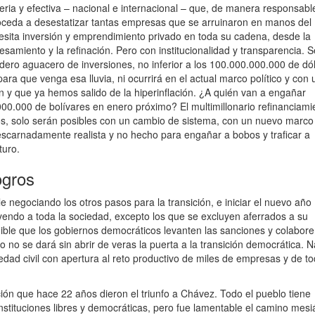
seria y efectiva – nacional e internacional – que, de manera responsabl
proceda a desestatizar tantas empresas que se arruinaron en manos del
cesita inversión y emprendimiento privado en toda su cadena, desde la
cesamiento y la refinación. Pero con institucionalidad y transparencia. 
ero aguacero de inversiones, no inferior a los 100.000.000.000 de dó
ara que venga esa lluvia, ni ocurrirá en el actual marco político y con 
 y que ya hemos salido de la hiperinflación. ¿A quién van a engañar
000.000 de bolívares en enero próximo? El multimillonario refinanciami
s, solo serán posibles con un cambio de sistema, con un nuevo marco
 descarnadamente realista y no hecho para engañar a bobos y traficar a
turo.
ogros
negociando los otros pasos para la transición, e iniciar el nuevo año
uyendo a toda la sociedad, excepto los que se excluyen aferrados a su
dible que los gobiernos democráticos levanten las sanciones y colabor
lo no se dará sin abrir de veras la puerta a la transición democrática. 
edad civil con apertura al reto productivo de miles de empresas y de t
ción que hace 22 años dieron el triunfo a Chávez. Todo el pueblo tiene
stituciones libres y democráticas, pero fue lamentable el camino mesi