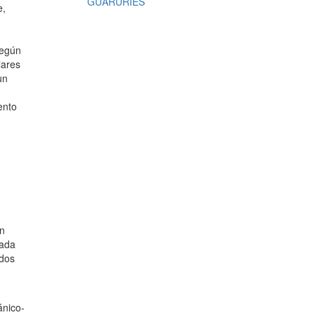
GUARURÍES
e,
Según
lares
un
ento
en
Nada
odos
ánico-