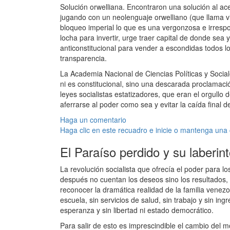
Solución orwelliana. Encontraron una solución al acer
jugando con un neolenguaje orwelliano (que llama v
bloqueo imperial lo que es una vergonzosa e irrespo
locha para invertir, urge traer capital de donde sea
anticonstitucional para vender a escondidas todos los
transparencia.
La Academia Nacional de Ciencias Políticas y Social
ni es constitucional, sino una descarada proclamación
leyes socialistas estatizadores, que eran el orgullo 
aferrarse al poder como sea y evitar la caída final d
Haga un comentario
Haga clic en este recuadro e inicie o mantenga una
El Paraíso perdido y su laberin
La revolución socialista que ofrecía el poder para l
después no cuentan los deseos sino los resultados, 
reconocer la dramática realidad de la familia venezol
escuela, sin servicios de salud, sin trabajo y sin i
esperanza y sin libertad ni estado democrático.
Para salir de esto es imprescindible el cambio del m