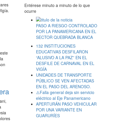
vares
Entérese minuto a minuto de lo que
igía.
ocurre
PASO A RIESGO CONTROLADO
POR LA PANAMERICANA EN EL
SECTOR QUEBRADA BLANCA
132 INSTITUCIONES
EDUCATIVAS DESFILARON
 este
“ALUSIVO A LA PAZ” EN EL
la
DESFILE DE CARNAVAL EN EL
son
VIGÍA
UNIDADES DE TRANSPORTE
PÚBLICO SE VEN AFECTADAS
EN EL PASO DEL ARENOSO.
era
⚠️Falla general deja sin servicio
eléctrico al Eje Panamericano
ani,
APERTURÁN PASO VEHICULAR
a
POR UNA VARIANTE EN
esia
GUARURÍES
olores