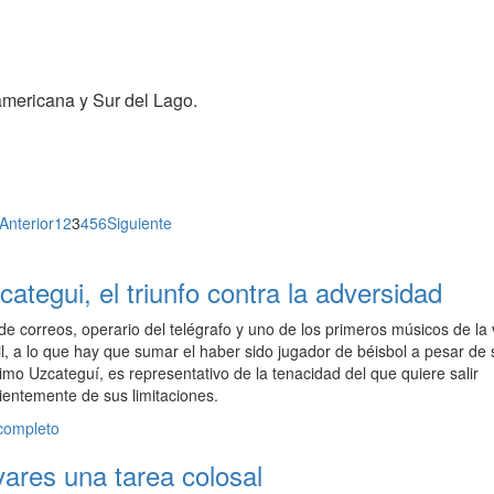
americana y Sur del Lago.
Paginación
Anterior
1
2
3
4
5
6
Siguiente
de
tegui, el triunfo contra la adversidad
entradas
e correos, operario del telégrafo y uno de los primeros músicos de la 
ril, a lo que hay que sumar el haber sido jugador de béisbol a pesar de 
mo Uzcateguí, es representativo de la tenacidad del que quiere salir
entemente de sus limitaciones.
 completo
vares una tarea colosal