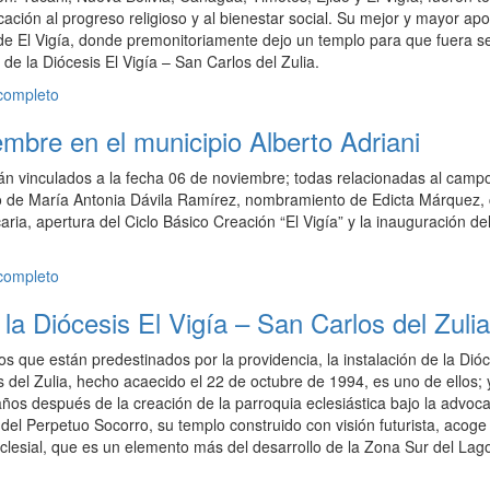
ación al progreso religioso y al bienestar social. Su mejor y mayor apo
 de El Vigía, donde premonitoriamente dejo un templo para que fuera s
de la Diócesis El Vigía – San Carlos del Zulia.
 completo
mbre en el municipio Alberto Adriani
án vinculados a la fecha 06 de noviembre; todas relacionadas al camp
cio de María Antonia Dávila Ramírez, nombramiento de Edicta Márquez
caria, apertura del Ciclo Básico Creación “El Vigía” y la inauguración de
 completo
la Diócesis El Vigía – San Carlos del Zulia
s que están predestinados por la providencia, la instalación de la Dióc
s del Zulia, hecho acaecido el 22 de octubre de 1994, es uno de ellos; 
 años después de la creación de la parroquia eclesiástica bajo la advoc
del Perpetuo Socorro, su templo construido con visión futurista, acoge 
clesial, que es un elemento más del desarrollo de la Zona Sur del Lag