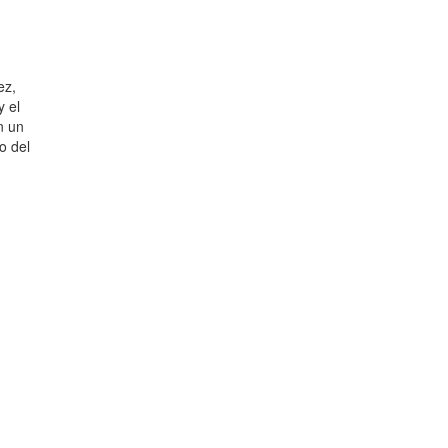
ez,
y el
n un
o del