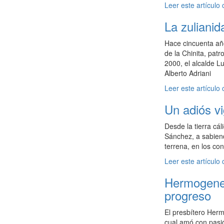
Leer este artículo
La zulianid
Hace cincuenta año
de la Chinita, pat
2000, el alcalde Lu
Alberto Adriani
Leer este artículo
Un adiós v
Desde la tierra cá
Sánchez, a sabiend
terrena, en los con
Leer este artículo
Hermogenes 
progreso
El presbítero Herm
cual amó con pasió