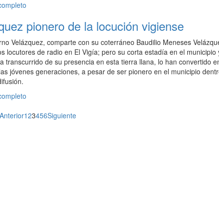
 completo
uez pionero de la locución vigiense
rno Velázquez, comparte con su coterráneo Baudilio Meneses Velázqu
s locutores de radio en El Vigía; pero su corta estadía en el municipio 
a transcurrido de su presencia en esta tierra llana, lo han convertido e
as jóvenes generaciones, a pesar de ser pionero en el municipio dentr
ifusión.
 completo
Paginación
Anterior
1
2
3
4
5
6
Siguiente
de
entradas