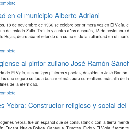
 completo
ad en el municipio Alberto Adriani
s, 18 de noviembre de 1966 se celebro por primera vez en El Vigía. el
rona del estado Zulia. Treinta y cuatro años después, 18 de noviembre 
is Rojas, decretaba el referido día como el de la zulianidad en el munic
 completo
igiense al pintor zuliano José Ramón Sánc
lida de El Vigía, sus amigos pintores y poetas, despiden a José Ramón
as que seguro se fue a buscar el más puro surrealismo más allá de la
fines de la eternidad.
 completo
Yebra: Constructor religioso y social del
ógenes Yebra, fue un español que se consustanció con la tierra merid
n: Tucani, Nueva Bolivia, Canagua, Timotes, Ejido y El Vigía, fueron te