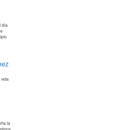
 día
de
ipio
hez
 vida
eña la
stigos