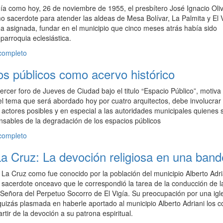
ía como hoy, 26 de noviembre de 1955, el presbítero José Ignacio Oli
 sacerdote para atender las aldeas de Mesa Bolívar, La Palmita y El V
a asignada, fundar en el municipio que cinco meses atrás había sido
parroquia eclesiástica.
 completo
os públicos como acervo histórico
tercer foro de Jueves de Ciudad bajo el titulo “Espacio Público”, motiva
 el tema que será abordado hoy por cuatro arquitectos, debe involucrar 
actores posibles y en especial a las autoridades municipales quienes 
sables de la degradación de los espacios públicos
 completo
a Cruz: La devoción religiosa en una band
La Cruz como fue conocido por la población del municipio Alberto Adri
l sacerdote onceavo que le correspondió la tarea de la conducción de l
 Señora del Perpetuo Socorro de El Vigía. Su preocupación por una igl
uizás plasmada en haberle aportado al municipio Alberto Adriani los c
tir de la devoción a su patrona espiritual.