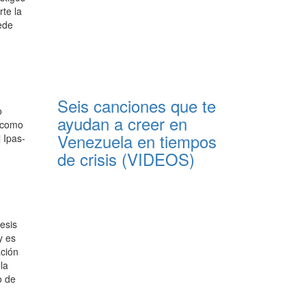
rte la
ede
Seis canciones que te
o
ayudan a creer en
, como
Venezuela en tiempos
l Ipas-
de crisis (VIDEOS)
esis
y es
ación
la
o de