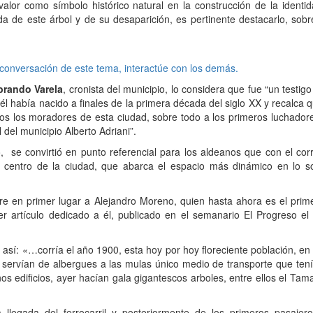
valor como símbolo histórico natural en la construcción de la identid
da de este árbol y de su desaparición, es pertinente destacarlo, sobr
 conversación de este tema, interactúe con los demás.
ibrando Varela
, cronista del municipio, lo considera que fue “un testi
él había nacido a finales de la primera década del siglo XX y recalca 
ros los moradores de esta ciudad, sobre todo a los primeros luchador
del municipio Alberto Adriani”.
, se convirtió en punto referencial para los aldeanos que con el corr
 centro de la ciudad, que abarca el espacio más dinámico en lo so
rre en primer lugar a Alejandro Moreno, quien hasta ahora es el prim
mer artículo dedicado a él, publicado en el semanario El Progreso el
e así: «…corría el año 1900, esta hoy por hoy floreciente población, en
 servían de albergues a las mulas único medio de transporte que tení
 edificios, ayer hacían gala gigantescos arboles, entre ellos el Tama
 llegada del ferrocarril y posteriormente de los primeros pasajer