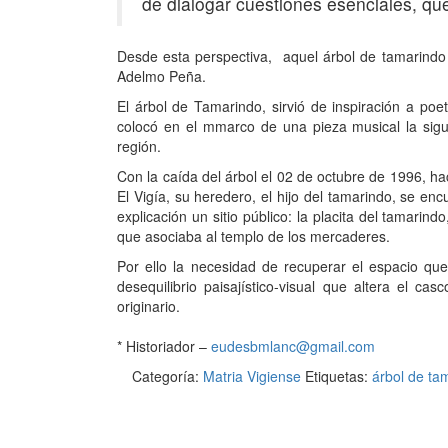
de dialogar cuestiones esenciales, que 
Desde esta perspectiva, aquel árbol de tamarindo “s
Adelmo Peña.
El árbol de Tamarindo, sirvió de inspiración a p
colocó en el mmarco de una pieza musical la sig
región.
Con la caída del árbol el 02 de octubre de 1996, ha
El Vigía, su heredero, el hijo del tamarindo, se en
explicación un sitio público: la placita del tamarin
que asociaba al templo de los mercaderes.
Por ello la necesidad de recuperar el espacio qu
desequilibrio paisajístico-visual que altera el ca
originario.
* Historiador –
eudesbmlanc@gmail.com
Categoría:
Matria Vigiense
Etiquetas:
árbol de ta