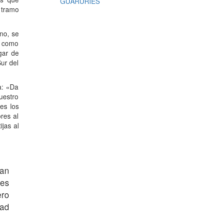
GUARURÍES
 tramo
ano, se
o como
gar de
ur del
a: «Da
uestro
es los
res al
jas al
ban
ces
ero
dad