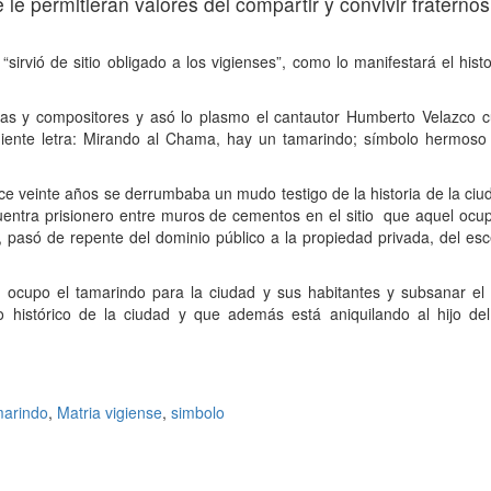
le permitieran valores del compartir y convivir fraternos
irvió de sitio obligado a los vigienses”, como lo manifestará el histo
oetas y compositores y asó lo plasmo el cantautor Humberto Velazco 
uiente letra: Mirando al Chama, hay un tamarindo; símbolo hermoso
ce veinte años se derrumbaba un mudo testigo de la historia de la ciu
cuentra prisionero entre muros de cementos en el sitio que aquel ocup
do, pasó de repente del dominio público a la propiedad privada, del es
e ocupo el tamarindo para la ciudad y sus habitantes y subsanar el 
sco histórico de la ciudad y que además está aniquilando al hijo del
marindo
,
Matria vigiense
,
simbolo