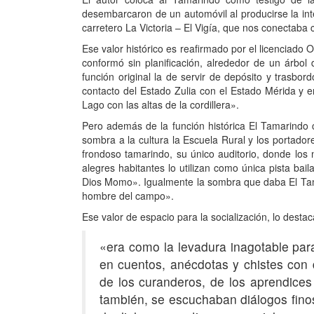
desembarcaron de un automóvil al producirse la inte
carretero La Victoria – El Vigía, que nos conectaba c
Ese valor histórico es reafirmado por el licenciado
conformó sin planificación, alrededor de un árbo
función original la de servir de depósito y trasbor
contacto del Estado Zulia con el Estado Mérida y en
Lago con las altas de la cordillera».
Pero además de la función histórica El Tamarindo 
sombra a la cultura la Escuela Rural y los portador
frondoso tamarindo, su único auditorio, donde los 
alegres habitantes lo utilizan como única pista bai
Dios Momo». Igualmente la sombra que daba El Tam
hombre del campo».
Ese valor de espacio para la socialización, lo desta
«era como la levadura inagotable par
en cuentos, anécdotas y chistes con d
de los curanderos, de los aprendices
también, se escuchaban diálogos fino