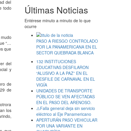
ad del
Últimas Noticias
e todo
Entérese minuto a minuto de lo que
ocurre
go mudo
PASO A RIESGO CONTROLADO
que “…
POR LA PANAMERICANA EN EL
es que
SECTOR QUEBRADA BLANCA
132 INSTITUCIONES
er del
EDUCATIVAS DESFILARON
cial y
“ALUSIVO A LA PAZ” EN EL
DESFILE DE CARNAVAL EN EL
ero de
VIGÍA
 29 de
UNIDADES DE TRANSPORTE
PÚBLICO SE VEN AFECTADAS
EN EL PASO DEL ARENOSO.
 otrora
⚠️Falla general deja sin servicio
an los
eléctrico al Eje Panamericano
rindo,
APERTURÁN PASO VEHICULAR
POR UNA VARIANTE EN
os que