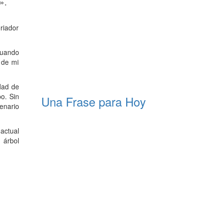
».
riador
cuando
 de mi
dad de
o. Sin
Una Frase para Hoy
cenario
actual
 árbol