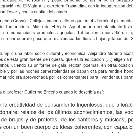
gración de El Vigía a la carretera Trasandina con la inauguración del
on Tovar y con la capital del estado.
 Orlando Carvajal Callejas, cuando afirmó que en el «Terminal pie mont
l de Tamarindo la Aldea de El Vigía. Aquel amorfo asentamiento tuv
do de mercancías y productos agrícolas. Tal función la convirtió en lu
 un corredor de paso que relacionaba las tierras bajas y llanas del S
cumplió una labor socio-cultural y económica, Alejandro Moreno acot
es de esta gran fuente de riqueza, que es la educación (…) eligen a n
niños luciendo su uniforme de gala, recitan poemas, en otras ocasion
lable y por las noches carnestolendas se daban cita para rendirle hono
arindo era aprovechada por los comerciantes para «vender sus barati
ca el profesor Guillermo Briceño cuando lo describía así:
a la creatividad de pensamiento ingeniosos, que aflora
onaire; relatos de los últimos acontecimientos, las vo
 de brujos y de profetas, de los cantores y músicos, p
s con un buen cuerpo de ideas coherentes, con capaci