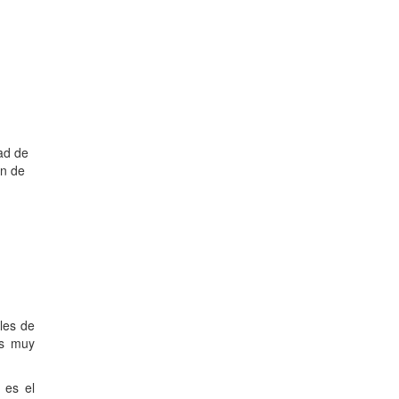
ad de
ón de
iles de
es muy
 es el