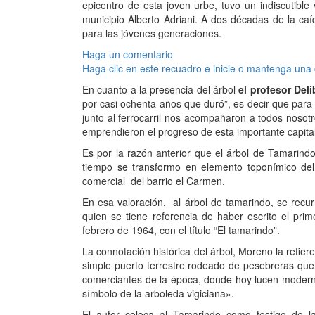
epicentro de esta joven urbe, tuvo un indiscutible 
municipio Alberto Adriani. A dos décadas de la caí
para las jóvenes generaciones.
Haga un comentario
Haga clic en este recuadro e inicie o mantenga una
En cuanto a la presencia del árbol
el profesor Del
por casi ochenta años que duró”, es decir que para 
junto al ferrocarril nos acompañaron a todos nosot
emprendieron el progreso de esta importante capital 
Es por la razón anterior que el árbol de Tamarindo
tiempo se transformo en elemento toponímico del
comercial del barrio el Carmen.
En esa valoración, al árbol de tamarindo, se recu
quien se tiene referencia de haber escrito el pri
febrero de 1964, con el título “El tamarindo”.
La connotación histórica del árbol, Moreno la refier
simple puerto terrestre rodeado de pesebreras que
comerciantes de la época, donde hoy lucen modernos
símbolo de la arboleda vigiciana».
El autor coloca al Tamarindo como testigo de la