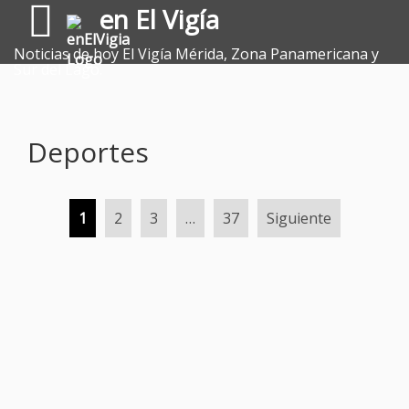
en El Vigía
Noticias de hoy El Vigía Mérida, Zona Panamericana y
Sur del Lago.
Deportes
1
2
3
…
37
Siguiente
Paginación
de
entradas