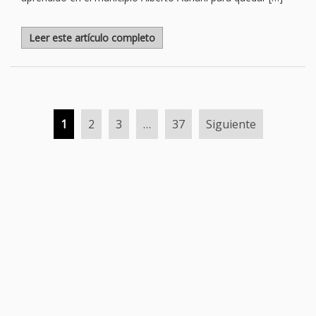
Leer este artículo completo
1
2
3
…
37
Siguiente
Paginación
de
entradas