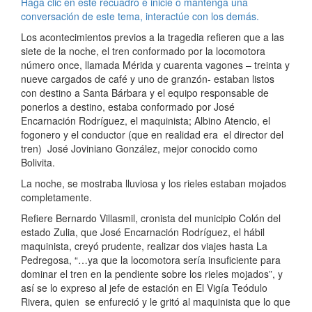
Haga clic en este recuadro e inicie o mantenga una
conversación de este tema, interactúe con los demás.
Los acontecimientos previos a la tragedia refieren que a las
siete de la noche, el tren conformado por la locomotora
número once, llamada Mérida y cuarenta vagones – treinta y
nueve cargados de café y uno de granzón- estaban listos
con destino a Santa Bárbara y el equipo responsable de
ponerlos a destino, estaba conformado por José
Encarnación Rodríguez, el maqui­nista; Albino Atencio, el
fogonero y el conductor (que en realidad era el director del
tren) José Jo­viniano González, mejor conocido como
Bolivita.
La noche, se mostraba lluviosa y los rieles estaban mojados
completamente.
Refiere Bernardo Villasmil, cronista del municipio Colón del
estado Zulia, que José Encarnación Rodríguez, el hábil
maquinista, creyó prudente, realizar dos viajes hasta La
Pedrego­sa, “…ya que la locomotora sería insuficiente para
dominar el tren en la pendiente sobre los rieles mojados”, y
así se lo expreso al jefe de estación en El Vigía Teódulo
Rivera, quien se enfureció y le gritó al maquinista que lo que