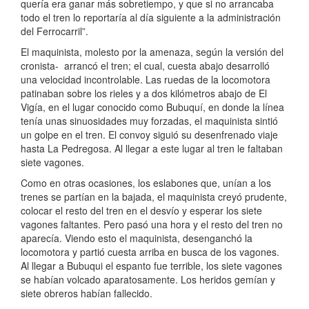
quería era ganar más sobretiempo, y que si no arrancaba
todo el tren lo reportaría al día siguiente a la administración
del Fe­rrocarril”.
El maquinista, molesto por la amenaza, según la versión del
cronista- arrancó el tren; el cual, cuesta abajo desarrolló
una velocidad incontrolable. Las ruedas de la locomotora
patinaban sobre los rieles y a dos kiló­metros abajo de El
Vigía, en el lugar conocido como Bubuquí, en donde la línea
tenía unas sinuosidades muy forzadas, el maquinista sintió
un golpe en el tren. El convoy siguió su desenfrenado viaje
hasta La Pedregosa. Al llegar a este lugar al tren le faltaban
siete vagones.
Como en otras ocasiones, los eslabones que, unían a los
trenes se partían en la bajada, el maquinista creyó prudente,
colocar el resto del tren en el desvío y esperar los siete
vagones fal­tantes. Pero pasó una hora y el resto del tren no
aparecía. Viendo esto el maquinista, desenganchó la
locomotora y partió cuesta arriba en busca de los vagones.
Al llegar a Bubuqui el espanto fue terrible, los siete vagones
se habían volcado aparatosamente. Los heridos gemían y
siete obreros habían fallecido.