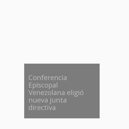
Conferencia
Episcopal
Venezolana eligió
nueva junta
directiva