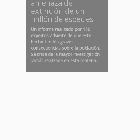
amenaza de
extinción de un
millón de especies
Un informe realizado por 150
expertos advierte de que este
hecho tendría graves
consecuencias sobre la población.
Se trata de la mayor investigación
jamás realizada en esta materia.