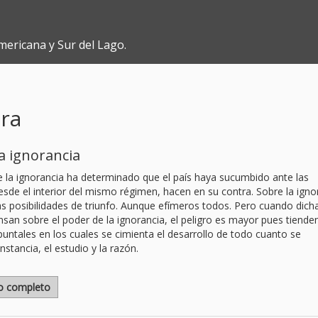
mericana y Sur del Lago.
bra
la ignorancia
e la ignorancia ha determinado que el país haya sucumbido ante las
sde el interior del mismo régimen, hacen en su contra. Sobre la igno
tas posibilidades de triunfo. Aunque efímeros todos. Pero cuando dich
san sobre el poder de la ignorancia, el peligro es mayor pues tiende
puntales en los cuales se cimienta el desarrollo de todo cuanto se
nstancia, el estudio y la razón.
lo completo