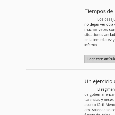
Tiempos de 
Los desaju
no dejan ver otra
muchas veces comp
situaciones ancla
en la inmediatez 
infamia.
Leer este artícu
Un ejercicio
El régimen
de gobernar encarg
carencias y neces
asunto fácil. Men
arbitrariedad se c
fuerza de golpe.