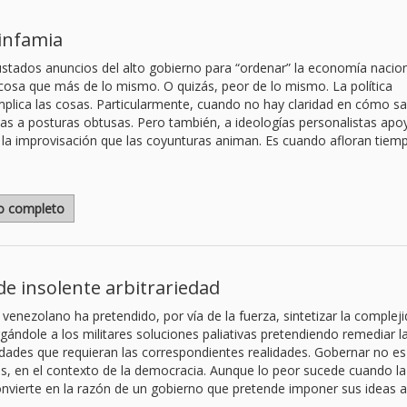
infamia
stados anuncios del alto gobierno para “ordenar” la economía nacion
 cosa que más de lo mismo. O quizás, peor de lo mismo. La política
lica las cosas. Particularmente, cuando no hay claridad en cómo sal
das a posturas obtusas. Pero también, a ideologías personalistas ap
y la improvisación que las coyunturas animan. Es cuando afloran tiem
lo completo
 de insolente arbitrariedad
 venezolano ha pretendido, por vía de la fuerza, sintetizar la complej
ándole a los militares soluciones paliativas pretendiendo remediar l
idades que requieran las correspondientes realidades. Gobernar no es
os, en el contexto de la democracia. Aunque lo peor sucede cuando la
onvierte en la razón de un gobierno que pretende imponer sus ideas a