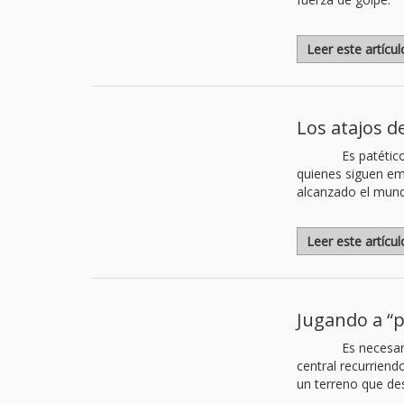
Leer este artícu
Los atajos d
Es patétic
quienes siguen em
alcanzado el mun
Leer este artícu
Jugando a “
Es necesar
central recurrien
un terreno que des