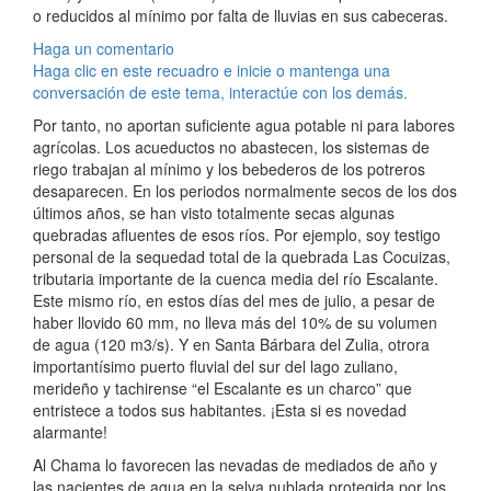
o reducidos al mínimo por falta de lluvias en sus cabeceras.
Haga un comentario
Haga clic en este recuadro e inicie o mantenga una
conversación de este tema, interactúe con los demás.
Por tanto, no aportan suficiente agua potable ni para labores
agrícolas. Los acueductos no abastecen, los sistemas de
riego trabajan al mínimo y los bebederos de los potreros
desaparecen. En los periodos normalmente secos de los dos
últimos años, se han visto totalmente secas algunas
quebradas afluentes de esos ríos. Por ejemplo, soy testigo
personal de la sequedad total de la quebrada Las Cocuizas,
tributaria importante de la cuenca media del río Escalante.
Este mismo río, en estos días del mes de julio, a pesar de
haber llovido 60 mm, no lleva más del 10% de su volumen
de agua (120 m3/s). Y en Santa Bárbara del Zulia, otrora
importantísimo puerto fluvial del sur del lago zuliano,
merideño y tachirense “el Escalante es un charco” que
entristece a todos sus habitantes. ¡Esta si es novedad
alarmante!
Al Chama lo favorecen las nevadas de mediados de año y
las nacientes de agua en la selva nublada protegida por los