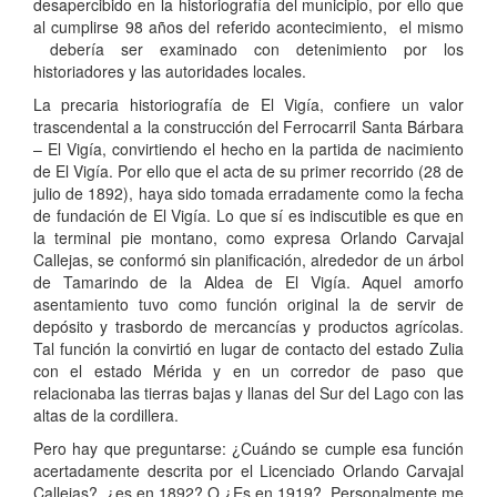
desapercibido en la historiografía del municipio, por ello que
al cumplirse 98 años del referido acontecimiento, el mismo
debería ser examinado con detenimiento por los
historiadores y las autoridades locales.
La precaria historiografía de El Vigía, confiere un valor
trascendental a la construcción del Ferrocarril Santa Bárbara
– El Vigía, convirtiendo el hecho en la partida de nacimiento
de El Vigía. Por ello que el acta de su primer recorrido (28 de
julio de 1892), haya sido tomada erradamente como la fecha
de fundación de El Vigía. Lo que sí es indiscutible es que en
la terminal pie montano, como expresa Orlando Carvajal
Callejas, se conformó sin planificación, alrededor de un árbol
de Tamarindo de la Aldea de El Vigía. Aquel amorfo
asentamiento tuvo como función original la de servir de
depósito y trasbordo de mercancías y productos agrícolas.
Tal función la convirtió en lugar de contacto del estado Zulia
con el estado Mérida y en un corredor de paso que
relacionaba las tierras bajas y llanas del Sur del Lago con las
altas de la cordillera.
Pero hay que preguntarse: ¿Cuándo se cumple esa función
acertadamente descrita por el Licenciado Orlando Carvajal
Callejas?, ¿es en 1892? O ¿Es en 1919? Personalmente me