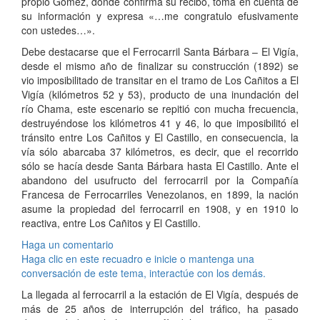
propio Gómez, donde confirma su recibo, toma en cuenta de
su información y expresa «…me congratulo efusivamente
con ustedes…».
Debe destacarse que el Ferrocarril Santa Bárbara – El Vigía,
desde el mismo año de finalizar su construcción (1892) se
vio imposibilitado de transitar en el tramo de Los Cañitos a El
Vigía (kilómetros 52 y 53), producto de una inundación del
río Chama, este escenario se repitió con mucha frecuencia,
destruyéndose los kilómetros 41 y 46, lo que imposibilitó el
tránsito entre Los Cañitos y El Castillo, en consecuencia, la
vía sólo abarcaba 37 kilómetros, es decir, que el recorrido
sólo se hacía desde Santa Bárbara hasta El Castillo. Ante el
abandono del usufructo del ferrocarril por la Compañía
Francesa de Ferrocarriles Venezolanos, en 1899, la nación
asume la propiedad del ferrocarril en 1908, y en 1910 lo
reactiva, entre Los Cañitos y El Castillo.
Haga un comentario
Haga clic en este recuadro e inicie o mantenga una
conversación de este tema, interactúe con los demás.
La llegada al ferrocarril a la estación de El Vigía, después de
más de 25 años de interrupción del tráfico, ha pasado