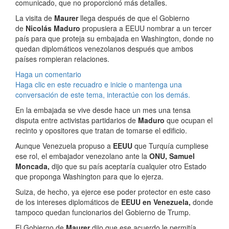
comunicado, que no proporcionó más detalles.
La visita de
Maurer
llega después de que el Gobierno
de
Nicolás Maduro
propusiera a EEUU nombrar a un tercer
país para que proteja su embajada en Washington, donde no
quedan diplomáticos venezolanos después que ambos
países rompieran relaciones.
Haga un comentario
Haga clic en este recuadro e inicie o mantenga una
conversación de este tema, interactúe con los demás.
En la embajada se vive desde hace un mes una tensa
disputa entre activistas partidarios de
Maduro
que ocupan el
recinto y opositores que tratan de tomarse el edificio.
Aunque Venezuela propuso a
EEUU
que Turquía cumpliese
ese rol, el embajador venezolano ante la
ONU, Samuel
Moncada,
dijo que su país aceptaría cualquier otro Estado
que proponga Washington para que lo ejerza.
Suiza, de hecho, ya ejerce ese poder protector en este caso
de los intereses diplomáticos de
EEUU en Venezuela,
donde
tampoco quedan funcionarios del Gobierno de Trump.
El Gobierno de
Maurer
dijo que ese acuerdo le permitía