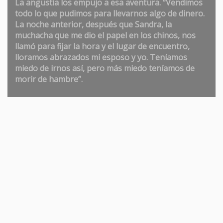
La angustia los empujo a esa aventura. “Vendimos
todo lo que pudimos para llevarnos algo de dinero.
La noche anterior, después que Sandra, la
muchacha que me dio el papel en los chinos, nos
llamó para fijar la hora y el lugar de encuentro,
lloramos abrazados mi esposo y yo. Teníamos
miedo de irnos así, pero más miedo teníamos de
morir de hambre”.