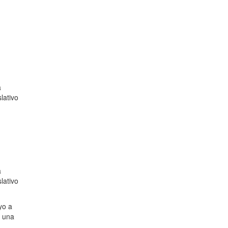
a
lativo
a
lativo
yo a
r una