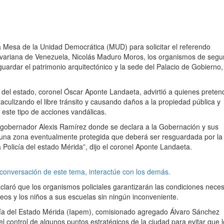
 la Mesa de la Unidad Democrática (MUD) para solicitar el referendo
olivariana de Venezuela, Nicolás Maduro Moros, los organismos de segu
ardar el patrimonio arquitectónico y la sede del Palacio de Gobierno,
z del estado, coronel Óscar Aponte Landaeta, advirtió a quienes prete
taculizando el libre tránsito y causando daños a la propiedad pública y
 este tipo de acciones vandálicas.
l gobernador Alexis Ramírez donde se declara a la Gobernación y sus
una zona eventualmente protegida que deberá ser resguardada por la
Policía del estado Mérida”, dijo el coronel Aponte Landaeta.
 conversación de este tema, interactúe con los demás.
claró que los organismos policiales garantizarán las condiciones neces
eos y los niños a sus escuelas sin ningún inconveniente.
licía del Estado Mérida (Iapem), comisionado agregado Álvaro Sánchez
el control de algunos puntos estratégicos de la ciudad para evitar que 