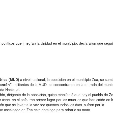
s políticos que integran la Unidad en el municipio, declararon que segu
ática (MUD)
a nivel nacional, la oposición en el municipio Zea, se sumó
lantón”
, militantes de la MUD se concentraron en la entrada del munic
ada Nacional.
ndón, dirigente de la oposición, quien manifestó que hoy el pueblo de Z
se tiene en el país, “en primer lugar por las muertes que han caído en l
én que se levanta la voz por quienes todos los días sufren por la
fue asesinado en Zea este domingo para robarle su moto.