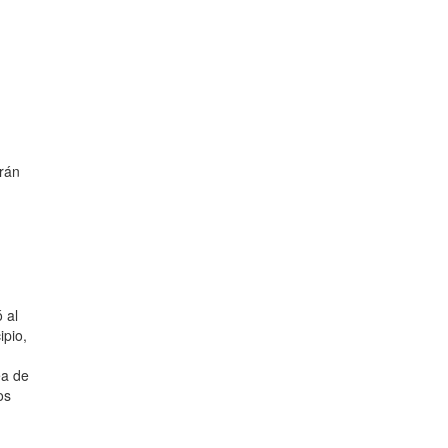
irán
 al
ipio,
ea de
os