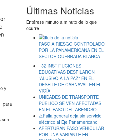
Últimas Noticias
por
Entérese minuto a minuto de lo que
ue
ocurre
en
PASO A RIESGO CONTROLADO
POR LA PANAMERICANA EN EL
SECTOR QUEBRADA BLANCA
132 INSTITUCIONES
EDUCATIVAS DESFILARON
“ALUSIVO A LA PAZ” EN EL
DESFILE DE CARNAVAL EN EL
lo y
VIGÍA
UNIDADES DE TRANSPORTE
PÚBLICO SE VEN AFECTADAS
s para
EN EL PASO DEL ARENOSO.
⚠️Falla general deja sin servicio
s son
eléctrico al Eje Panamericano
APERTURÁN PASO VEHICULAR
POR UNA VARIANTE EN