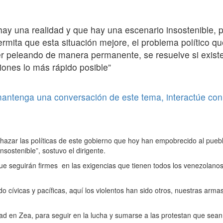
hay una realidad y que hay una escenario insostenible, 
ermita que esta situación mejore, el problema político q
er peleando de manera permanente, se resuelve si exist
iones lo más rápido posible”
 mantenga una conversación de este tema, interactúe con
azar las políticas de este gobierno que hoy han empobrecido al pueb
sostenible”, sostuvo el dirigente.
que seguirán firmes en las exigencias que tienen todos los venezolano
 cívicas y pacíficas, aquí los violentos han sido otros, nuestras arma
ad en Zea, para seguir en la lucha y sumarse a las protestan que sean