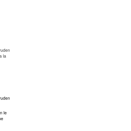
ayuden
a la
ayuden
n le
ue