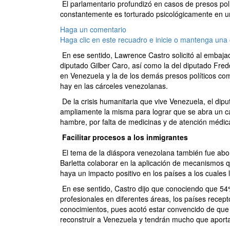
El parlamentario profundizó en casos de presos polí
constantemente es torturado psicológicamente en u
Haga un comentario
Haga clic en este recuadro e inicie o mantenga una
En ese sentido, Lawrence Castro solicitó al embajado
diputado Gilber Caro, así como la del diputado Fre
en Venezuela y la de los demás presos políticos co
hay en las cárceles venezolanas.
De la crisis humanitaria que vive Venezuela, el dipu
ampliamente la misma para lograr que se abra un c
hambre, por falta de medicinas y de atención médic
Facilitar procesos a los inmigrantes
El tema de la diáspora venezolana también fue abor
Barletta colaborar en la aplicación de mecanismos q
haya un impacto positivo en los países a los cuales
En ese sentido, Castro dijo que conociendo que 54
profesionales en diferentes áreas, los países recep
conocimientos, pues acotó estar convencido de que
reconstruir a Venezuela y tendrán mucho que aporta