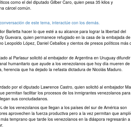
ticos como el del diputado Gilber Caro, quien pesa 35 kilos y
na cárcel común.
 conversación de este tema, interactúe con los demás.
r Barletta hacer lo que esté a su alcance para lograr la libertad del
ddy Guevara, quien permanece refugiado en la casa de la embajada de
mo Leopoldo López, Daniel Ceballos y cientos de presos políticos más 
tado al Parlasur solicitó al embajador de Argentina en Uruguay difundir
anal humanitario que ayude a los venezolanos que hoy día mueren de
a, herencia que ha dejado la nefasta dictadura de Nicolás Maduro.
dado por el diputado Lawrence Castro, quien solicitó al embajador Ma
ue permitan facilitar los procesos de los inmigrantes venezolanos par
 llegan sus conciudadanos.
% de los venezolanos que llegan a los países del sur de América son
tores aprovechen la fuerza productiva pero a la vez permitan que ampl
 más temprano que tarde los venezolanos en la diáspora regresarán a
r.