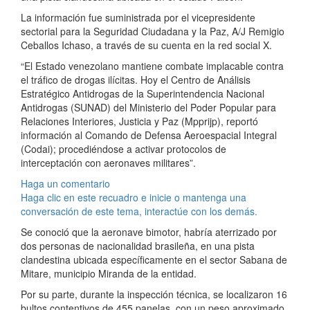
La información fue suministrada por el vicepresidente
sectorial para la Seguridad Ciudadana y la Paz, A/J Remigio
Ceballos Ichaso, a través de su cuenta en la red social X.
“El Estado venezolano mantiene combate implacable contra
el tráfico de drogas ilícitas. Hoy el Centro de Análisis
Estratégico Antidrogas de la Superintendencia Nacional
Antidrogas (SUNAD) del Ministerio del Poder Popular para
Relaciones Interiores, Justicia y Paz (Mpprijp), reportó
información al Comando de Defensa Aeroespacial Integral
(Codai); procediéndose a activar protocolos de
interceptación con aeronaves militares”.
Haga un comentario
Haga clic en este recuadro e inicie o mantenga una
conversación de este tema, interactúe con los demás.
Se conoció que la aeronave bimotor, habría aterrizado por
dos personas de nacionalidad brasileña, en una pista
clandestina ubicada específicamente en el sector Sabana de
Mitare, municipio Miranda de la entidad.
Por su parte, durante la inspección técnica, se localizaron 16
bultos contentivos de 455 panelas, con un peso aproximado