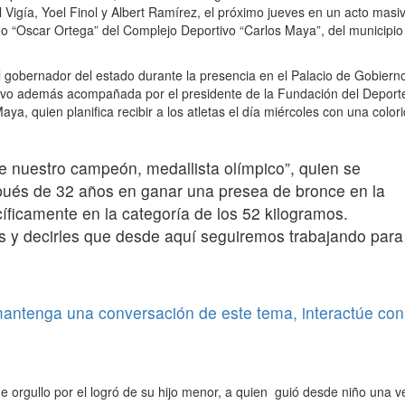
 Vigía, Yoel Finol y Albert Ramírez, el próximo jueves en un acto masi
eo “Oscar Ortega” del Complejo Deportivo “Carlos Maya”, del municipio
l gobernador del estado durante la presencia en el Palacio de Gobiern
tuvo además acompañada por el presidente de la Fundación del Deporte
, quien planifica recibir a los atletas el día miércoles con una color
e nuestro campeón, medallista olímpico”, quien se
spués de 32 años en ganar una presea de bronce en la
íficamente en la categoría de los 52 kilogramos.
s y decirles que desde aquí seguiremos trabajando para
 mantenga una conversación de este tema, interactúe con
de orgullo por el logró de su hijo menor, a quien guió desde niño una v