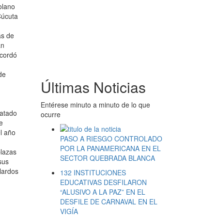
olano
Cúcuta
ás de
an
ecordó
de
Últimas Noticias
Entérese minuto a minuto de lo que
ratado
ocurre
e
el año
PASO A RIESGO CONTROLADO
POR LA PANAMERICANA EN EL
plazas
SECTOR QUEBRADA BLANCA
sus
lardos
132 INSTITUCIONES
EDUCATIVAS DESFILARON
“ALUSIVO A LA PAZ” EN EL
DESFILE DE CARNAVAL EN EL
VIGÍA