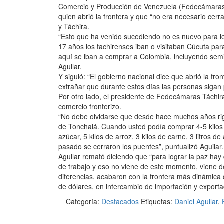
Comercio y Producción de Venezuela (Fedecámaras- 
quien abrió la frontera y que “no era necesario cerr
y Táchira.
“Esto que ha venido sucediendo no es nuevo para lo
17 años los tachirenses iban o visitaban Cúcuta p
aquí se iban a comprar a Colombia, incluyendo semil
Aguilar.
Y siguió: “El gobierno nacional dice que abrió la fro
extrañar que durante estos días las personas sigan
Por otro lado, el presidente de Fedecámaras Táchira
comercio fronterizo.
“No debe olvidarse que desde hace muchos años rig
de Tonchalá. Cuando usted podía comprar 4-5 kilos 
azúcar, 5 kilos de arroz, 3 kilos de carne, 3 litros d
pasado se cerraron los puentes”, puntualizó Aguilar.
Aguilar remató diciendo que “para lograr la paz hay 
de trabajo y eso no viene de este momento, viene de
diferencias, acabaron con la frontera más dinámica
de dólares, en intercambio de importación y exporta
Categoría:
Destacados
Etiquetas:
Daniel Aguilar
,