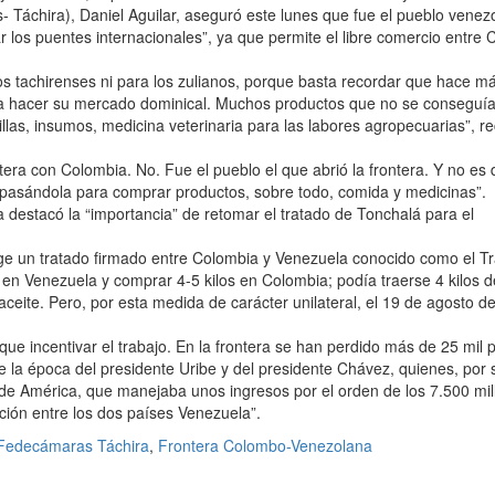
Táchira), Daniel Aguilar, aseguró este lunes que fue el pueblo venez
ar los puentes internacionales”, ya que permite el libre comercio entre 
s tachirenses ni para los zulianos, porque basta recordar que hace m
ara hacer su mercado dominical. Muchos productos que no se conseguí
las, insumos, medicina veterinaria para las labores agropecuarias”, r
ntera con Colombia. No. Fue el pueblo el que abrió la frontera. Y no es 
 pasándola para comprar productos, sobre todo, comida y medicinas”.
 destacó la “importancia” de retomar el tratado de Tonchalá para el
e un tratado firmado entre Colombia y Venezuela conocido como el T
en Venezuela y comprar 4-5 kilos en Colombia; podía traerse 4 kilos d
e aceite. Pero, por esta medida de carácter unilateral, el 19 de agosto d
que incentivar el trabajo. En la frontera se han perdido más de 25 mil 
 la época del presidente Uribe y del presidente Chávez, quienes, por 
 de América, que manejaba unos ingresos por el orden de los 7.500 mil
ción entre los dos países Venezuela”.
Fedecámaras Táchira
,
Frontera Colombo-Venezolana