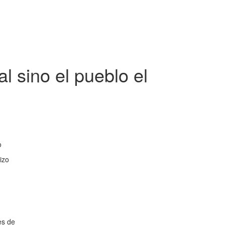
 sino el pueblo el
o
izo
es de