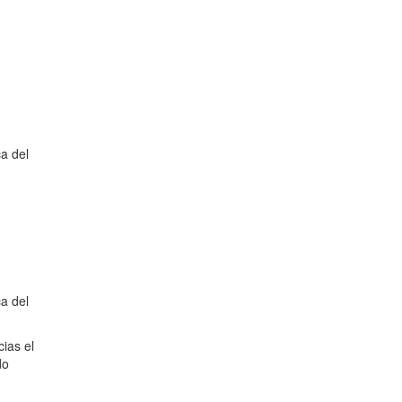
a del
a del
ias el
do