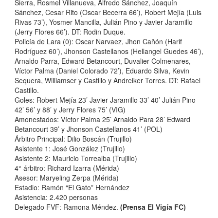
Sierra, Rosmel Villanueva, Alfredo Sánchez, Joaquín
Sánchez, Cesar Rito (Oscar Becerra 66’), Robert Mejía (Luis
Rivas 73’), Yosmer Mancilla, Julián Pino y Javier Jaramillo
(Jerry Flores 66’). DT: Rodin Duque.
Policía de Lara (0): Oscar Narvaez, Jhon Cañón (Harif
Rodríguez 60’), Jhonson Castellanos (Hellangel Guedes 46’),
Arnaldo Parra, Edward Betancourt, Duvalier Colmenares,
Víctor Palma (Daniel Colorado 72’), Eduardo Silva, Kevin
Sequera, Williamser y Castillo y Andreiker Torres. DT: Rafael
Castillo.
Goles: Robert Mejía 23’ Javier Jaramillo 33’ 40’ Julián Pino
42’ 56’ y 88’ y Jerry Flores 75’ (VIG)
Amonestados: Víctor Palma 25’ Arnaldo Para 28’ Edward
Betancourt 39’ y Jhonson Castellanos 41’ (POL)
Árbitro Principal: Dilio Boscán (Trujillo)
Asistente 1: José González (Trujillo)
Asistente 2: Mauricio Torrealba (Trujillo)
4° árbitro: Richard Izarra (Mérida)
Asesor: Maryeling Zerpa (Mérida)
Estadio: Ramón “El Gato” Hernández
Asistencia: 2.420 personas
Delegado FVF: Ramona Méndez.
(Prensa El Vigía FC)