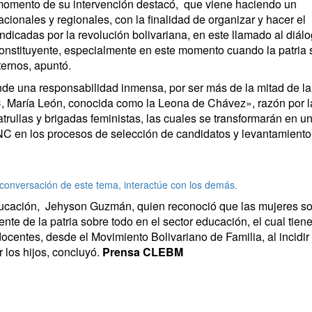
momento de su intervención destacó,
que viene haciendo un
acionales y regionales, con la finalidad de organizar y hacer el
dicadas por la revolución bolivariana, en este llamado al diál
onstituyente, especialmente en este momento cuando la patria 
ternos, apuntó.
de una responsabilidad inmensa, por ser más de la mitad de la
C, María León, conocida como la Leona de Chávez», razón por l
atrullas y brigadas feministas, las cuales se transformarán en u
C en los procesos de selección de candidatos y levantamiento
 conversación de este tema, interactúe con los demás.
 Educación, Jehyson Guzmán, quien reconoció que las mujeres s
nte de la patria sobre todo en el sector educación, el cual tien
centes, desde el Movimiento Bolivariano de Familia, al incidir
 los hijos, concluyó.
Prensa CLEBM