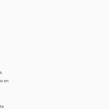
a,
io en
ta