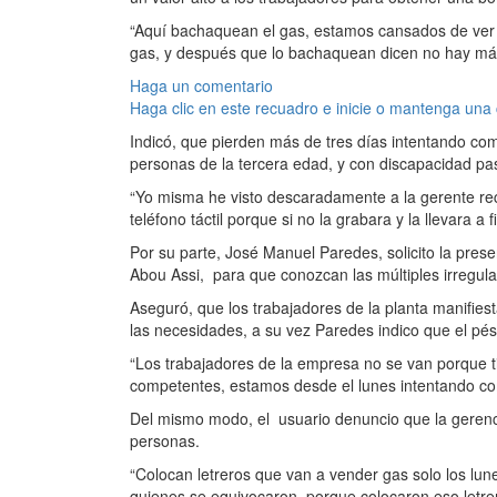
“Aquí bachaquean el gas, estamos cansados de ver 
gas, y después que lo bachaquean dicen no hay más
Haga un comentario
Haga clic en este recuadro e inicie o mantenga una
Indicó, que pierden más de tres días intentando com
personas de la tercera edad, y con discapacidad p
“Yo misma he visto descaradamente a la gerente re
teléfono táctil porque si no la grabara y la llevara a fi
Por su parte, José Manuel Paredes, solicito la pre
Abou Assi, para que conozcan las múltiples irregul
Aseguró, que los trabajadores de la planta manifie
las necesidades, a su vez Paredes indico que el pé
“Los trabajadores de la empresa no se van porque t
competentes, estamos desde el lunes intentando co
Del mismo m
odo, el usuario denuncio que la gerenc
personas.
“Colocan letreros que van a vender gas solo los lun
quienes se equivocaron, porque colocaron eso letr