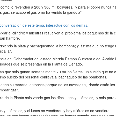
como lo revenden a 200 y 300 mil bolívares, y para el pobre nunca h
 gas, se acabó el gas o no ha venido la gandola”.
 conversación de este tema, interactúe con los demás.
prar el cilindro; y mientras resuelven el problema los pequeños de la 
asan hambre.
cibiendo la plata y bachaqueando la bombona; y lástima que no tengo 
scalía”.
sencia del Gobernador del estado Mérida Ramón Guevara o del Alcalde
aridades que se presentan en la Planta de Llenado.
stan que solo ganan semanalmente 70 mil bolívares; un sueldo que no 
simo sueldo del personal conlleva al bachaqueo de las bombonas.
ienen su maraña, entonces porque no los investigan, donde están los
mprar gas”.
ia de la Planta solo vende gas los días lunes y miércoles, y solo para 
es y
miércoles, y el lunes no vendieron y hoy miércoles no vendieron,
eros, no nos hagan estrasnocharnos, no hemos comido, tenemos hijos,