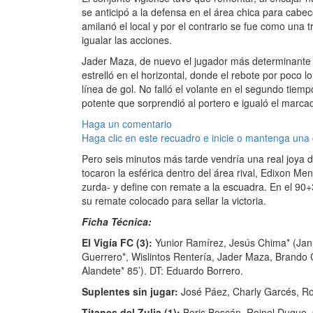
se anticipó a la defensa en el área chica para cabe
amilanó el local y por el contrario se fue como una 
igualar las acciones.
Jader Maza, de nuevo el jugador más determinante e
estrelló en el horizontal, donde el rebote por poco
línea de gol. No falló el volante en el segundo tiemp
potente que sorprendió al portero e igualó el marcad
Haga un comentario
Haga clic en este recuadro e inicie o mantenga una
Pero seis minutos más tarde vendría una real joya de 
tocaron la esférica dentro del área rival, Edixon M
zurda- y define con remate a la escuadra. En el 90+3
su remate colocado para sellar la victoria.
Ficha Técnica:
El Vigía FC (3):
Yunior Ramírez, Jesús Chima* (Jann
Guerrero*, Wislintos Rentería, Jader Maza, Brando 
Alandete* 85’). DT: Eduardo Borrero.
Suplentes sin jugar:
José Páez, Charly Garcés, Ro
Titanes del Zulia (1):
Boris Boscán, Roinel Duque,