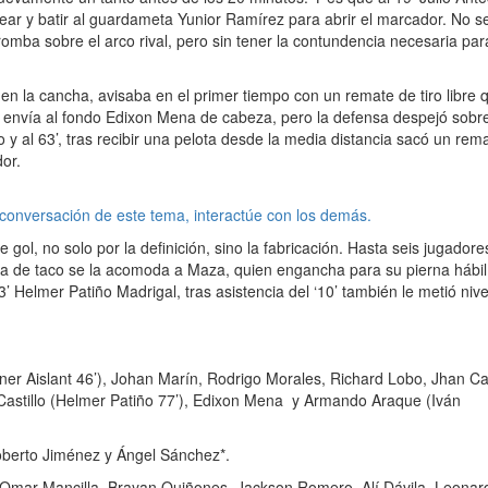
cear y batir al guardameta Yunior Ramírez para abrir el marcador. No s
tromba sobre el arco rival, pero sin tener la contundencia necesaria par
n la cancha, avisaba en el primer tiempo con un remate de tiro libre 
 lo envía al fondo Edixon Mena de cabeza, pero la defensa despejó sobre
o y al 63’, tras recibir una pelota desde la media distancia sacó un rem
or.
 conversación de este tema, interactúe con los demás.
gol, no solo por la definición, sino la fabricación. Hasta seis jugadore
ena de taco se la acomoda a Maza, quien engancha para su pierna hábil
’ Helmer Patiño Madrigal, tras asistencia del ‘10’ también le metió nive
er Aislant 46’), Johan Marín, Rodrigo Morales, Richard Lobo, Jhan Ca
Castillo (Helmer Patiño 77’), Edixon Mena y Armando Araque (Iván
berto Jiménez y Ángel Sánchez*.
 Omar Mancilla, Brayan Quiñones, Jackson Romero, Alí Dávila, Leonar