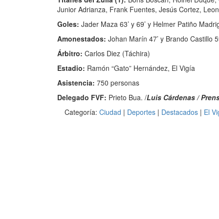
Junior Adrianza, Frank Fuentes, Jesús Cortez, Leon
Goles:
Jader Maza 63’ y 69’ y Helmer Patiño Madriga
Amonestados:
Johan Marín 47’ y Brando Castillo 5
Árbitro:
Carlos Diez (Táchira)
Estadio:
Ramón “Gato” Hernández, El Vigía
Asistencia:
750 personas
Delegado FVF:
Prieto Bua. /
Luis Cárdenas / Prens
Categoría:
Ciudad
|
Deportes
|
Destacados
|
El V