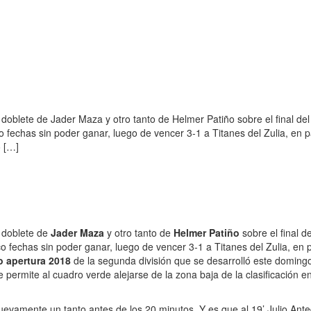
doblete de Jader Maza y otro tanto de Helmer Patiño sobre el final del
co fechas sin poder ganar, luego de vencer 3-1 a Titanes del Zulia, en p
o […]
n doblete de
Jader Maza
y otro tanto de
Helmer Patiño
sobre el final de
nco fechas sin poder ganar, luego de vencer 3-1 a Titanes del Zulia, en 
o apertura 2018
de la segunda división que se desarrolló este domingo
e permite al cuadro verde alejarse de la zona baja de la clasificación en
nuevamente un tanto antes de los 20 minutos. Y es que al 19’ Julio Ant