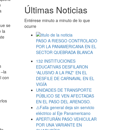
e
Últimas Noticias
a
Entérese minuto a minuto de lo que
que se
ocurre
 la
ate
PASO A RIESGO CONTROLADO
POR LA PANAMERICANA EN EL
SECTOR QUEBRADA BLANCA
132 INSTITUCIONES
s
EDUCATIVAS DESFILARON
 –la
“ALUSIVO A LA PAZ” EN EL
l con
DESFILE DE CARNAVAL EN EL
VIGÍA
UNIDADES DE TRANSPORTE
PÚBLICO SE VEN AFECTADAS
rlos
EN EL PASO DEL ARENOSO.
⚠️Falla general deja sin servicio
eléctrico al Eje Panamericano
APERTURÁN PASO VEHICULAR
POR UNA VARIANTE EN
do