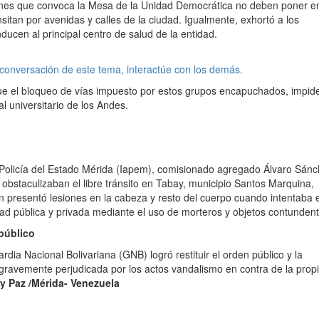
iones que convoca la Mesa de la Unidad Democrática no deben poner e
nsitan por avenidas y calles de la ciudad. Igualmente, exhortó a los
ducen al principal centro de salud de la entidad.
 conversación de este tema, interactúe con los demás.
ue el bloqueo de vías impuesto por estos grupos encapuchados, impide
l universitario de los Andes.
de Policía del Estado Mérida (Iapem), comisionado agregado Álvaro Sán
obstaculizaban el libre tránsito en Tabay, municipio Santos Marquina,
en presentó lesiones en la cabeza y resto del cuerpo cuando intentaba e
ad pública y privada mediante el uso de morteros y objetos contundent
 público
rdia Nacional Bolivariana (GNB) logró restituir el orden público y la
 gravemente perjudicada por los actos vandalismo en contra de la prop
y Paz /Mérida- Venezuela