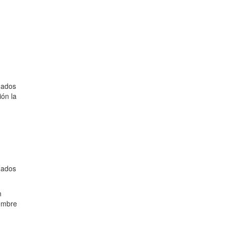
rmados
ión la
rmados
n
iembre