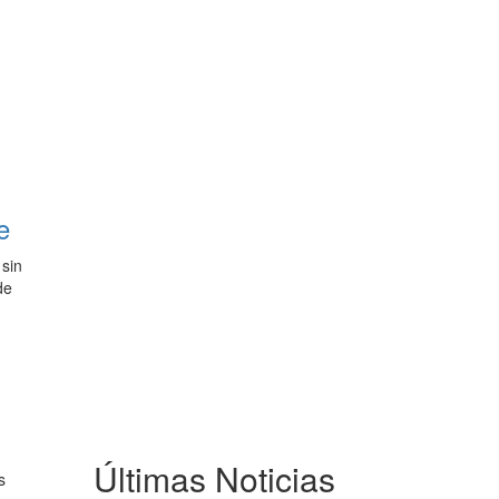
e
 sin
de
Últimas Noticias
s