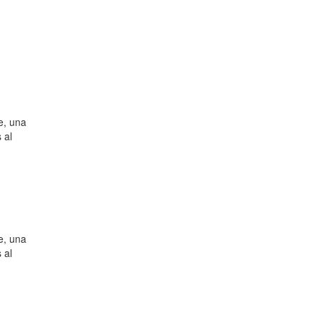
e, una
 al
e, una
 al