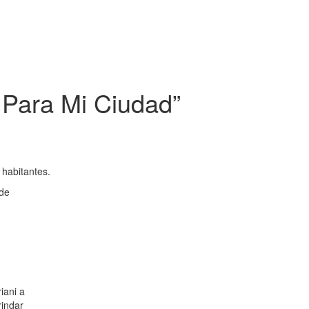
 Para Mi Ciudad”
 habitantes.
 de
iani a
rindar