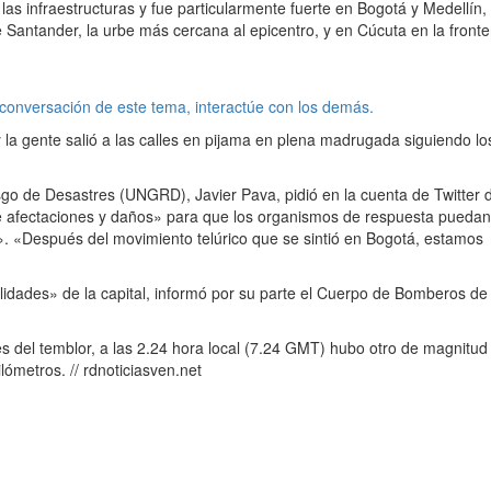
as infraestructuras y fue particularmente fuerte en Bogotá y Medellín, 
antander, la urbe más cercana al epicentro, y en Cúcuta en la fronte
 conversación de este tema, interactúe con los demás.
y la gente salió a las calles en pijama en plena madrugada siguiendo lo
sgo de Desastres (UNGRD), Javier Pava, pidió en la cuenta de Twitter d
e afectaciones y daños» para que los organismos de respuesta puedan
». «Después del movimiento telúrico que se sintió en Bogotá, estamos
lidades» de la capital, informó por su parte el Cuerpo de Bomberos de
s del temblor, a las 2.24 hora local (7.24 GMT) hubo otro de magnitud 
ómetros. // rdnoticiasven.net