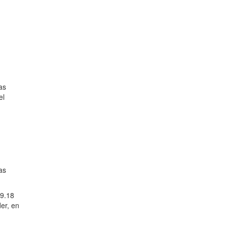
as
el
as
(9.18
er, en