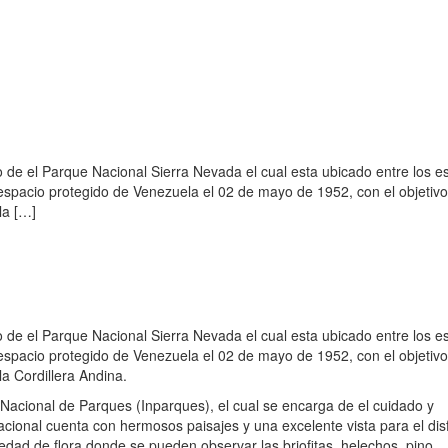
 de el Parque Nacional Sierra Nevada el cual esta ubicado entre los e
spacio protegido de Venezuela el 02 de mayo de 1952, con el objetiv
la […]
 de el Parque Nacional Sierra Nevada el cual esta ubicado entre los e
spacio protegido de Venezuela el 02 de mayo de 1952, con el objetiv
a Cordillera Andina.
o Nacional de Parques (Inparques), el cual se encarga de el cuidado y
acional cuenta con hermosos paisajes y una excelente vista para el dis
edad de flora donde se pueden observar las briofitas, helechos, pino