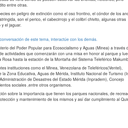
ito entre otras.
ecies en peligro de extinción como el oso frontino, el cóndor de los an
ringida, son el perico, el cabecirrojo y el colibrí chivito, algunas otras
 y el jaguar.
 conversación de este tema, interactúe con los demás.
sterio del Poder Popular para Ecosocialismo y Aguas (Minea) a través 
 de actividades que comenzarán con una misa en honor al parque y lu
a Rosa hasta la estación de la Montaña del Sistema Teleférico Makumb
entes instituciones como el Minea, Venezolana de Teleféricos(Ventel),
la Zona Educativa, Aguas de Mérida, Instituto Nacional de Turismo (In
y Administración de Desastres del Estado Mérida (Inpradem), Concejo
ientos sociales ,entre otros organismos.
ación sobre la importancia que tienen los parques nacionales, de recrea
rotección y mantenimiento de los mismos y así dar cumplimiento al Qui