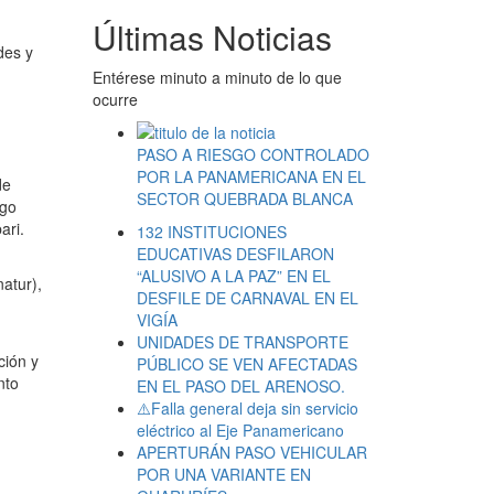
Últimas Noticias
des y
Entérese minuto a minuto de lo que
ocurre
PASO A RIESGO CONTROLADO
POR LA PANAMERICANA EN EL
de
SECTOR QUEBRADA BLANCA
ego
ari.
132 INSTITUCIONES
EDUCATIVAS DESFILARON
“ALUSIVO A LA PAZ” EN EL
atur),
DESFILE DE CARNAVAL EN EL
VIGÍA
UNIDADES DE TRANSPORTE
ción y
PÚBLICO SE VEN AFECTADAS
nto
EN EL PASO DEL ARENOSO.
⚠️Falla general deja sin servicio
eléctrico al Eje Panamericano
APERTURÁN PASO VEHICULAR
POR UNA VARIANTE EN