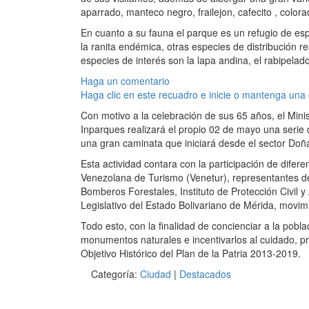
aparrado, manteco negro, frailejon, cafecito , colorad
En cuanto a su fauna el parque es un refugio de esp
la ranita endémica, otras especies de distribución rest
especies de interés son la lapa andina, el rabipelado
Haga un comentario
Haga clic en este recuadro e inicie o mantenga una
Con motivo a la celebración de sus 65 años, el Mini
Inparques realizará el propio 02 de mayo una serie
una gran caminata que iniciará desde el sector Doñ
Esta actividad contara con la participación de difer
Venezolana de Turismo (Venetur), representantes de 
Bomberos Forestales, Instituto de Protección Civil 
Legislativo del Estado Bolivariano de Mérida, movim
Todo esto, con la finalidad de concienciar a la pobl
monumentos naturales e incentivarlos al cuidado, p
Objetivo Histórico del Plan de la Patria 2013-2019.
Categoría:
Ciudad
|
Destacados