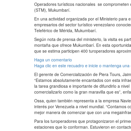
Operadores turísticos nacionales se comprometen co
(STM), Mukumbarí.
En una actividad organizada por el Ministerio para 
empresarios del sector turístico venezolano conocie
Teleférico de Mérida, Mukumbarí.
Según nota de prensa del ministerio, la visita es pa
montaña que ofrece Mukumbarí. En esta oportunidad, 5
que se estima participen 400 turoperadores aprox
Haga un comentario
Haga clic en este recuadro e inicie o mantenga una
El gerente de Comercialización de Piera Tours, Jaim
“Estamos absolutamente encantados con esta infrae
la tarea grandiosa e importante de difundirlo a nive
comercializarlo como la gran maravilla que es”, enfa
Ossa, quien también representa a la empresa Navier
interés por Venezuela a nivel mundial. “Contamos c
mejor manera de comenzar que con una megainfraestr
Para los turoperadores que protagonizaron el primer
estaciones que lo conforman. Estuvieron en contact