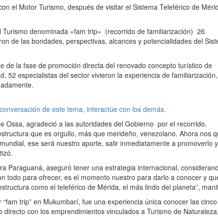
n el Motor Turismo, después de visitar el Sistema Teleférico de Méri
el Turismo denominada «fam trip» (recorrido de familiarización) 26
ron de las bondades, perspectivas, alcances y potencialidades del Sis
rte de la fase de promoción directa del renovado concepto turístico de
2 especialistas del sector vivieron la experiencia de familiarización,
imadamente.
 conversación de este tema, interactúe con los demás.
e Ossa, agradeció a las autoridades del Gobierno por el recorrido.
structura que es orgullo, más que merideño, venezolano. Ahora nos 
l mundial, ese será nuestro aporte, salir inmediatamente a promoverlo y
tizó.
a Paraguaná, aseguró tener una estrategia internacional, considerand
on todo para ofrecer, es el momento nuestro para darlo a conocer y qu
uctura como el teleférico de Mérida, el más lindo del planeta”, mani
 “fam trip” en Mukumbarí, fue una experiencia única conocer las cinco
o directo con los emprendimientos vinculados a Turismo de Naturaleza