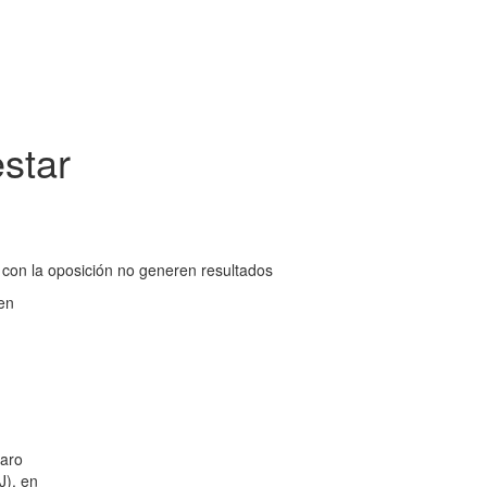
star
 con la oposición no generen resultados
nen
paro
J), en