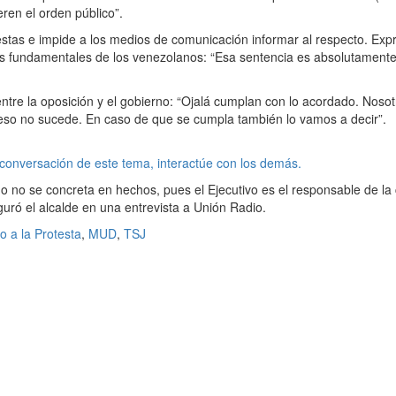
eren el orden público”.
otestas e impide a los medios de comunicación informar al respecto. Exp
os fundamentales de los venezolanos: “Esa sentencia es absolutament
tre la oposición y el gobierno: “Ojalá cumplan con lo acordado. Nosot
 eso no sucede. En caso de que se cumpla también lo vamos a decir”.
 conversación de este tema, interactúe con los demás.
o no se concreta en hechos, pues el Ejecutivo es el responsable de la c
guró el alcalde en una entrevista a Unión Radio.
 a la Protesta
,
MUD
,
TSJ