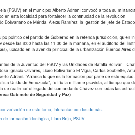
ela (PSUV) en el municipio Alberto Adriani convocó a toda su militancia
o en esta localidad para fortalecer la continuidad de la revolución
do Bolivariano de Mérida, Alexis Ramírez, la gestión del jefe de Estado
ipo político del partido de Gobierno en la referida jurisdicción, quien i
desde las 8:00 hasta las 11:30 de la mañana, en el auditorio del Insti
es), ubicado en la avenida principal de la urbanización Buenos Aires d
rantes de la Juventud del PSUV y las Unidades de Batalla Bolívar – Ch
sé Ignacio Olivares, Liceo Bolivariano El Vigía, Carlos Soublette, Art
berto Adriani. “Arranca lo que es la formación por parte de este equipo.
alista Unido de Venezuela”, refirió la militante psuvista, al tiempo que 
 la de reafirmar el legado del comandante Chávez con todas las estruc
ensa Gabinete de Seguridad y Paz)
 conversación de este tema, interactúe con los demás.
a de formación ideológica
,
Libro Rojo
,
PSUV