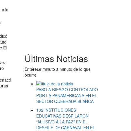
 a la
,
ndicó
tuto
e El
Últimas Noticias
ávez
uro
Entérese minuto a minuto de lo que
ocurre
destacó
turas
PASO A RIESGO CONTROLADO
POR LA PANAMERICANA EN EL
SECTOR QUEBRADA BLANCA
132 INSTITUCIONES
EDUCATIVAS DESFILARON
“ALUSIVO A LA PAZ” EN EL
DESFILE DE CARNAVAL EN EL