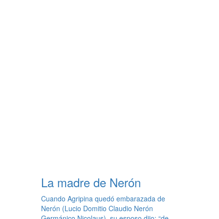
La madre de Nerón
Cuando Agripina quedó embarazada de
Nerón (Lucio Domitio Claudio Nerón
Germánico Nicolaus), su esposo dijo: “de