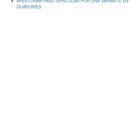
APERTURÁN PASO VEHICULAR POR UNA VARIANTE EN
GUARURÍES