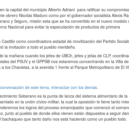
 en la capital del municipio Alberto Adriani para ratificar su compromis
ente obrero Nicolás Maduro como por el gobernador socialista Alexis R
erano y Seguro, misión esta que se ha convertido en el nuevo modelo 
ierno Nacional para evitar la especulación de productos de primera
 Castillo como coordinadora estadal de movilización del Partido Sociali
 la invitación a todo el pueblo merideño.
 9 de la mañana cuando los jefes de UBCh, jefes y jefas de CLP, coordin
quiales del PSUV y el GPPSB nos estaremos concentrando en la Villa de
 a los Chavistas, a la avenida 1 frente al Parque Metropolitano de El Vi
 conversación de este tema, interactúe con los demás.
tecimiento Soberano es la punta de lanza del sistema alimentario de la
ntado en la unión cívico-militar, la cual la oposición le tiene tanto mi
fenderemos los logros del proceso emancipador que comenzó el coman
, junto al pueblo de donde ellos vienen están dispuestos a seguir dan
el bachaqueo que tanto daño nos está haciendo como un pueblo todo.