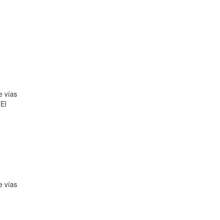
e vías
 El
e vías