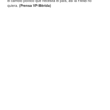
el cambio político que necesita el país, así la FANB no
quiera.
(Prensa VP-Mérida)