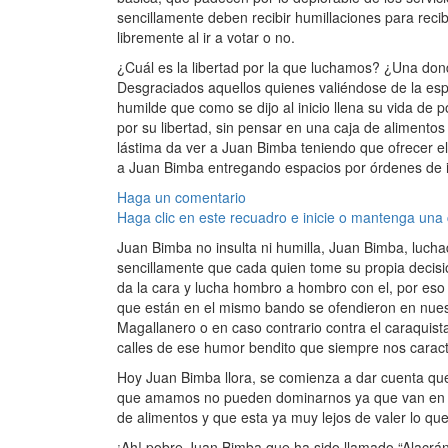
sencillamente deben recibir humillaciones para recib
libremente al ir a votar o no.
¿Cuál es la libertad por la que luchamos? ¿Una don
Desgraciados aquellos quienes valiéndose de la es
humilde que como se dijo al inicio llena su vida de p
por su libertad, sin pensar en una caja de alimentos
lástima da ver a Juan Bimba teniendo que ofrecer el
a Juan Bimba entregando espacios por órdenes de in
Haga un comentario
Haga clic en este recuadro e inicie o mantenga una
Juan Bimba no insulta ni humilla, Juan Bimba, luchad
sencillamente que cada quien tome su propia decisió
da la cara y lucha hombro a hombro con el, por eso
que están en el mismo bando se ofendieron en nuestr
Magallanero o en caso contrario contra el caraquist
calles de ese humor bendito que siempre nos caract
Hoy Juan Bimba llora, se comienza a dar cuenta que e
que amamos no pueden dominarnos ya que van en con
de alimentos y que esta ya muy lejos de valer lo que 
¡Ah! pobre Juan Bimba que ha sido llamado “Alacrán