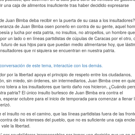
ir una caja de alimentos insuficiente tras haber decidido expresarse
de Juan Bimba deba recibir en la puerta de su casa a los insultadores?
peranza de Juan Bimba osen ponerlo en contra de su gente, aquel ho
oesía y lucha por esta patria, no insultos, no atropellos, un hombre qu
 por un lado o en líneas partidistas de cúpulas de Caracas por el otro,
 futuro de sus hijos para que puedan medio alimentarse hoy, que lásti
sultadores que ni siquiera se encuentran en nuestra patria.
 conversación de este tema, interactúe con los demás.
or por la libertad apoya el principio de respeto entre los ciudadanos,
n, sin miedo, sin órdenes, sin intermediarios, Juan Bimba cree en quie
 no tolera a los insultadores que tanto daño nos hicieron, ¿Cuándo pe
a patria? El único insulto burlesco de Juan Bimba era contra el
a, esperar octubre para el inicio de temporada para comenzar a llenar 
erizó.
l insulto no es el camino, que las líneas partidistas fuera de las front
tra de los intereses del pueblo, que no es suficiente una caja encl
vale la libertad.
” por seudolíderes irresponsables por tomar una decisión que va en c