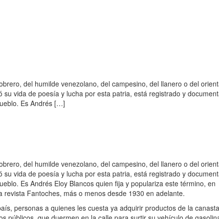
brero, del humilde venezolano, del campesino, del llanero o del orient
 su vida de poesía y lucha por esta patria, está registrado y documen
ueblo. Es Andrés […]
brero, del humilde venezolano, del campesino, del llanero o del orient
 su vida de poesía y lucha por esta patria, está registrado y documen
blo. Es Andrés Eloy Blancos quien fija y populariza este término, en
la revista Fantoches, más o menos desde 1930 en adelante.
ís, personas a quienes les cuesta ya adquirir productos de la canast
os públicos, que duermen en la calle para surtir su vehículo de gasolin