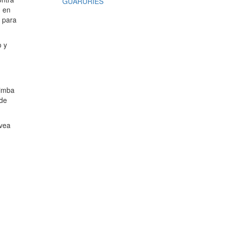
GUARURÍES
n en
s para
o y
Bimba
 de
 vea