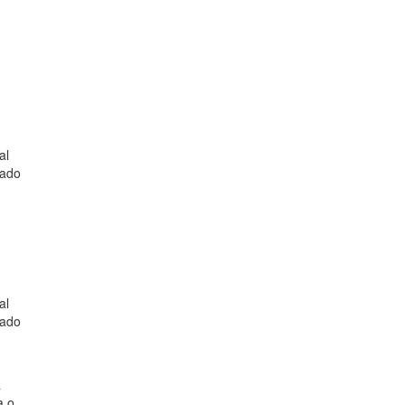
al
tado
al
tado
a
a o