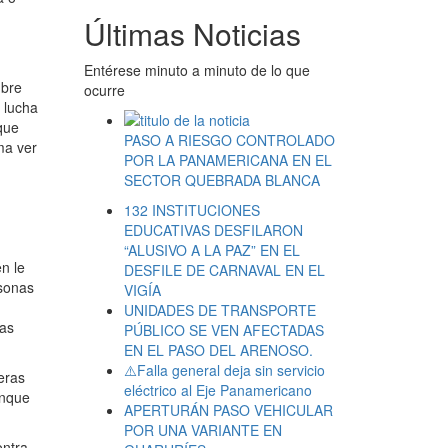
Últimas Noticias
Entérese minuto a minuto de lo que
mbre
ocurre
e lucha
 que
PASO A RIESGO CONTROLADO
ma ver
POR LA PANAMERICANA EN EL
SECTOR QUEBRADA BLANCA
132 INSTITUCIONES
EDUCATIVAS DESFILARON
“ALUSIVO A LA PAZ” EN EL
n le
DESFILE DE CARNAVAL EN EL
rsonas
VIGÍA
UNIDADES DE TRANSPORTE
las
PÚBLICO SE VEN AFECTADAS
EN EL PASO DEL ARENOSO.
⚠️Falla general deja sin servicio
eras
eléctrico al Eje Panamericano
enque
APERTURÁN PASO VEHICULAR
POR UNA VARIANTE EN
ontra