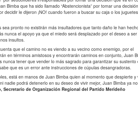
Juan Bimba que ha sido llamado “Abstencionista” por tomar una decisió
r decidir le dijeron ¡NO! cuando fueron a buscar su caja o los juguete
s sea pronto no existirán más insultadores que tanto daño le han hech
más nunca el apoyo ya que el miedo será desplazado por el deseo a ser
nos insultos.
 cuenta que el camino no es viendo a su vecino como enemigo, por el
scutirán en términos amistosos y encontrarán caminos en conjunto, Juan 
s nunca tener que vender lo más sagrado para garantizar su sustento
abe que es un error ante instrucciones de cúpulas desangradoras.
bles, está en manos de Juan Bimba quien al momento que despierte y
ni nadie podrá detenerlo en su deseo de vivir mejor, Juan Bimba ya no
o, Secretario de Organización Regional del Partido Merideño