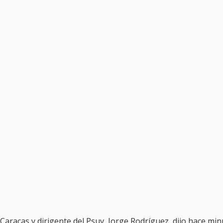
 Caracas y dirigente del Psuv, Jorge Rodríguez, dijo hace mi