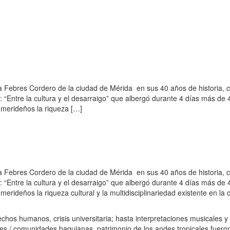
a Febres Cordero de la ciudad de Mérida en sus 40 años de historia, c
o: “Entre la cultura y el desarraigo” que albergó durante 4 días más de 
 merideños la riqueza […]
a Febres Cordero de la ciudad de Mérida en sus 40 años de historia, c
o: “Entre la cultura y el desarraigo” que albergó durante 4 días más de 
erideños la riqueza cultural y la multidisciplinariedad existente en la 
hos humanos, crisis universitaria; hasta interpretaciones musicales y
les / comunidades baquianas, patrimonio de los andes tropicales fuero