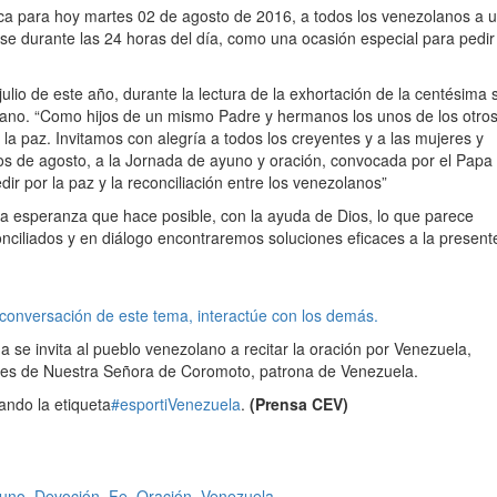
a para hoy martes 02 de agosto de 2016, a todos los venezolanos a 
se durante las 24 horas del día, como una ocasión especial para pedir 
ulio de este año, durante la lectura de la exhorta
ción de la centésima 
lano. “Como hijos de un mismo Padre y hermanos los unos de los otros
a paz. Invitamos con alegría a todos los creyentes y a las mujeres y
os de agosto, a la Jornada de ayuno y oración, convocada por el Papa
r por la paz y la reconciliación entre los venezolanos”
la esperanza que hace posible, con la ayuda de Dios, lo que parece
nciliados y en diálogo encontraremos soluciones eficaces a la present
 conversación de este tema, interactúe con los demás.
 se invita al pueblo venezolano a recitar la oración por Venezuela,
es de Nuestra Señora de Coromoto, patrona de Venezuela.
ando la etiqueta
‪#‎
esportiVenezuela‬
.
(Prensa CEV)
uno
,
Devoción
,
Fe
,
Oración
,
Venezuela