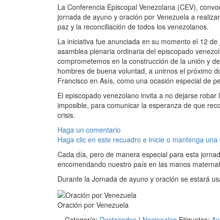
La Conferencia Episcopal Venezolana (CEV), convoc
jornada de ayuno y oración por Venezuela a realizar
paz y la reconciliación de todos los venezolanos.
La iniciativa fue anunciada en su momento el 12 de j
asamblea plenaria ordinaria del episcopado venezo
comprometemos en la construcción de la unión y de l
hombres de buena voluntad, a unirnos el próximo d
Francisco en Asís, como una ocasión especial de pedi
El episcopado venezolano invita a no dejarse robar 
imposible, para comunicar la esperanza de que reco
crisis.
Haga un comentario
Haga clic en este recuadro e inicie o mantenga una
Cada día, pero de manera especial para esta jornada
encomendando nuestro país en las manos maternal
Durante la Jornada de ayuno y oración se estará us
Oración por Venezuela
Categoría:
Destacados
|
Nacionales
Etiquetas:
Ay