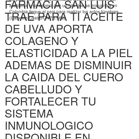
FARMACIA SAN LUIS
accidente y se espera que un hijo que se encuentra en
TRAE PARA TI ACEITE
Colombia llegue al país para realizar los actos fúnebres.
(Catarine Castro/CNP.8.962)
DE UVA APORTA
COLAGENO Y
ELASTICIDAD A LA PIEL
ADEMAS DE DISMINUIR
LA CAIDA DEL CUERO
CABELLUDO Y
FORTALECER TU
SISTEMA
INMUNOLOGICO
DISPONIBLE EN