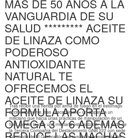
MÁS DE 50 AÑOS A LA
VANGUARDIA DE SU
SALUD ********* ACEITE
DE LINAZA COMO
PODEROSO
ANTIOXIDANTE
NATURAL TE
OFRECEMOS EL
ACEITE DE LINAZA SU
Tras recibir una herida por arma de fuego en el estómago
FORMULA APORTA
accidentalmente, tras «escapársele» un disparo a un
miliciano que hacía unas prácticas de manipulación de un
OMEGA 3 Y 6 ADEMAS
fusil, perdió la vida una miliciana este sábado, en la sede de
la Tercera Compañía del Destacamento GNB 222 con sede
REDUCE LAS MACHAS
Comando de El Quebradón, parroquia Independencia del