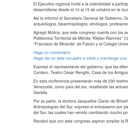
El Ejecutivo regional invita a la colectividad a part
desarrollarse desde el 10 al 15 de octubre en la ci
Así lo informó el Secretario General de Gobierno, Ge
arqueólogos, bioantropólogos, etnólogos, profesores
Agregó Molina, que este congreso cuenta con los a
Politécnica Territorial de Mérida “Kleber Ramírez” 
“Francisco de Miranda” de Falcón y el Colegio Univ
Haga un comentario
Haga clic en este recuadro e inicie o mantenga una
Expresó el representante del gobierno, que las dife
Cordero, Teatro César Rengifo, Casa de los Antiguo
En esta conferencia presentarán más de 230 testimon
Venezuela, como país del sur, resaltando las actua
Gavidia.
Por su parte, la doctora Jacqueline Clarac de Briceñ
Antropologías del Sur, expresó el entusiasmo por p
del Sur, las cuales han venido cambiando mucho polí
Recalcó que con este congreso aspiran ampliar la Re