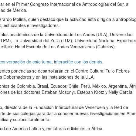
icipar en el Primer Congreso Internacional de Antropologías del Sur, a
udad de Mérida.
rardo Molina, quien destacó que la actividad está dirigida a antropólo
, estudiantes e investigadores.
vales académicos de la Universidad de Los Andes (ULA), Universidad
(UTPM), La Universidad del Zulia (LUZ), Universidad Nacional Experimen
ersitario Hotel Escuela de Los Andes Venezolanos (Cuhelav).
 conversación de este tema, interactúe con los demás.
rentes ponencias se desarrollarán en el Centro Cultural Tulio Febres
s Gobernadores y en las instalaciones de la ULA.
ios de Colombia, Brasil, Ecuador, Chile, Perú, México, Argentina, Áfri
ciones de los doctores Esteban Mosonyi, Esteban Krotz y Nelly García
o, directora de la Fundación Intercultural de Venezuela y la Red de
arte de sus colegas para dar a conocer nuevas investigaciones en Amé
tica y socioculturalmente.
d de América Latina y, en futuras ediciones, a África.