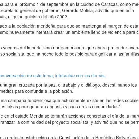
na para el próximo 1 de septiembre en la ciudad de Caracas, como me
secretario general de gobierno, Gerardo Molina, advirtió que en esta
más, el guión golpista del año 2002.
amado a la población merideña para que se mantenga al margen de esta
cismo nuevamente intentará crear un ambiente lleno de violencia para c
s voceros del imperialismo norteamericano, que ahora pretender avan
so socialista, que ha hecho todo lo posible para dignificar a las famili
 conversación de este tema, interactúe con los demás.
na gran cruzada por la paz, el trabajo y el diálogo, desestimando los
medios para confundir a la población.
una campaña tendenciosa que actualmente existe en las redes sociale
nes falsas para generan angustia y caos en las comunidades”.
ue en el estado Mérida se tomarán acciones concretas el día de la mar
tizar la continuidad del proyecto socialista, y advirtió que no se perm
a protesta establecido en la Constitución de la República Bolivariana