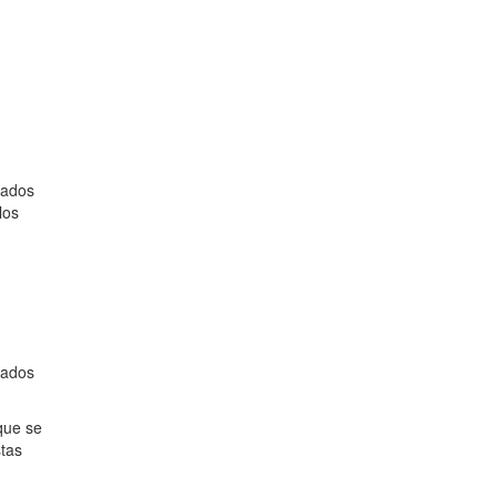
zados
los
zados
que se
stas