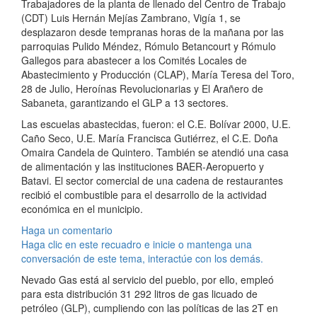
Trabajadores de la planta de llenado del Centro de Trabajo
(CDT) Luis Hernán Mejías Zambrano, Vigía 1, se
desplazaron desde tempranas horas de la mañana por las
parroquias Pulido Méndez, Rómulo Betancourt y Rómulo
Gallegos para abastecer a los Comités Locales de
Abastecimiento y Producción (CLAP), María Teresa del Toro,
28 de Julio, Heroínas Revolucionarias y El Arañero de
Sabaneta, garantizando el GLP a 13 sectores.
Las escuelas abastecidas, fueron: el C.E. Bolívar 2000, U.E.
Caño Seco, U.E. María Francisca Gutiérrez, el C.E. Doña
Omaira Candela de Quintero. También se atendió una casa
de alimentación y las instituciones BAER-Aeropuerto y
Batavi. El sector comercial de una cadena de restaurantes
recibió el combustible para el desarrollo de la actividad
económica en el municipio.
Haga un comentario
Haga clic en este recuadro e inicie o mantenga una
conversación de este tema, interactúe con los demás.
Nevado Gas está al servicio del pueblo, por ello, empleó
para esta distribución 31 292 litros de gas licuado de
petróleo (GLP), cumpliendo con las políticas de las 2T en