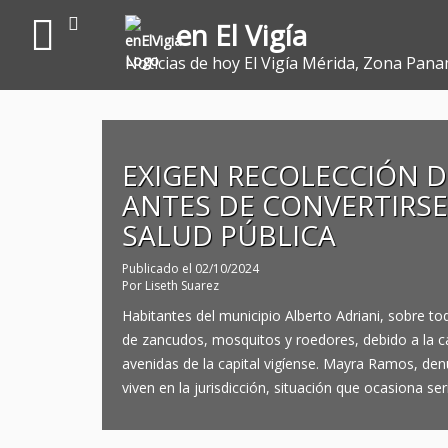
en El Vigía
Noticias de hoy El Vigía Mérida, Zona Pana
EXIGEN RECOLECCIÓN DE
ANTES DE CONVERTIRS
SALUD PÚBLICA
Publicado el
02/10/2024
Por
Liseth Suarez
Habitantes del municipio Alberto Adriani, sobre to
de zancudos, mosquitos y roedores, debido a la c
avenidas de la capital vigíense. Mayra Ramos, de
viven en la jurisdicción, situación que ocasiona se