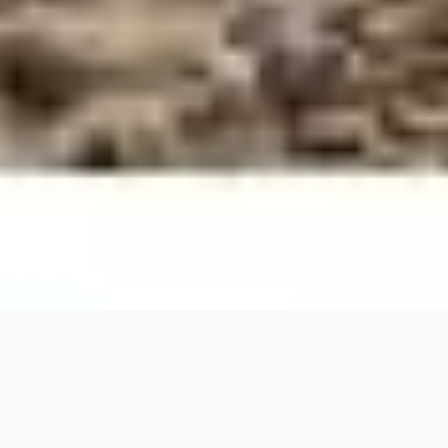
Un grupo de personas denunciaron que el terreno
de la tercera etapa de la Urbanización Vista Hermosa,
ubicado en la parroquia Presidente Páez del municipio
Alberto Adriani, se encuentra en este momento ocupado
por ciudadanos invasores de oficio. Al respetó Elena Pérez