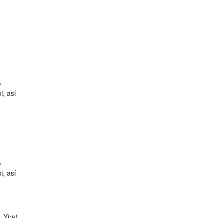
o
i, así
o
i, así
 Yiret