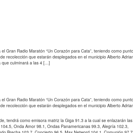
á el Gran Radio Maratón “Un Corazón para Cata”, teniendo como punt
os de recolección que estarán desplegados en el municipio Alberto Adrian
a que culminará a las 4 […]
á el Gran Radio Maratón “Un Corazón para Cata”, teniendo como punt
os de recolección que estarán desplegados en el municipio Alberto Adrian
arde, tendrá como emisora matriz la Giga 91.3 a la cual se enlazarán las
ón 104.5, Onda Amor 98.1, Ondas Panamericanas 99.3, Alegría 102.3,
iendo Brecha 103.7, Concierto 96.5, Max Netword 104.1, Comunión 97.7,