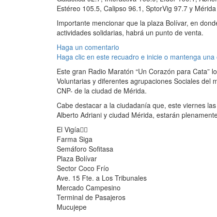
Estéreo 105.5, Calipso 96.1, SptorVig 97.7 y Mérida
Importante mencionar que la plaza Bolívar, en dond
actividades solidarias, habrá un punto de venta.
Haga un comentario
Haga clic en este recuadro e inicie o mantenga una
Este gran Radio Maratón “Un Corazón para Cata” lo 
Voluntarias y diferentes agrupaciones Sociales del m
CNP- de la ciudad de Mérida.
Cabe destacar a la ciudadanía que, este viernes las
Alberto Adriani y ciudad Mérida, estarán plenamente
El Vigía👇🏼
Farma Siga
Semáforo Sofitasa
Plaza Bolívar
Sector Coco Frío
Ave. 15 Fte. a Los Tribunales
Mercado Campesino
Terminal de Pasajeros
Mucujepe